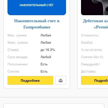
Накопительный счет в
Дебетовая 
Газпромбанке
«Premi
Мин. сумма:
Любая
Стоимость:
Макс. сумма:
Любая
Кэшбэк:
Ставка:
до 16.3%
% на остаток:
Срок вклада:
Любой
Снятие без %:
Пополнение:
Есть
Овердрафт:
Снятие:
Есть
Доставка:
Подробнее
Подроб