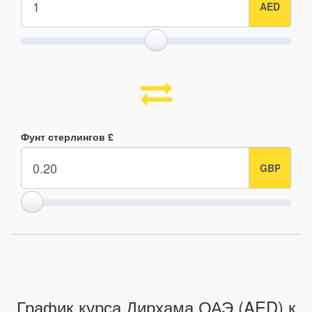
Фунт стерлингов £
График курса Дирхама ОАЭ (AED) к