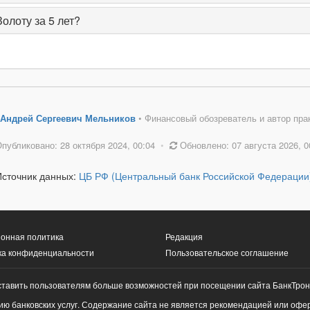
олоту за 5 лет?
Андрей Сергеевич Мельников
• Финансовый обозреватель и автор пра
публиковано: 28 октября 2024, 00:04
•
Обновлено: 07 августа 2026, 0
Источник данных:
ЦБ РФ (Центральный банк Российской Федерации
онная политика
Редакция
ка конфиденциальности
Пользовательское соглашение
ставить пользователям больше возможностей при посещении сайта БанкТрон
ю банковских услуг. Содержание сайта не является рекомендацией или офе