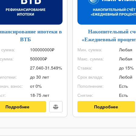
инансирование ипотеки в
Накопительный сч
ВТБ
«Ежедневный процент
Газпромбанка
 сумма:
100000000
₽
Мин. сумма:
Любая
сумма:
500000
₽
Макс. сумма:
Любая
27.040-31.549%
Ставка:
до 15%
ипотеки:
до 30 лет
Срок вклада:
Любой
нач. взнос:
от 0%
Пополнение:
Есть
ст:
18-75 лет
Снятие:
Есть
Подробнее
Подробнее