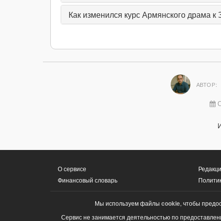
Как изменился курс Армянского драма к З
АВТОР:
О
О сервисе
Редакци
Финансовый словарь
Полити
Мы используем файлы
cookie
, чтобы предо
Сервис не занимается деятельностью по предоставлени