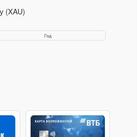
у (XAU)
Год