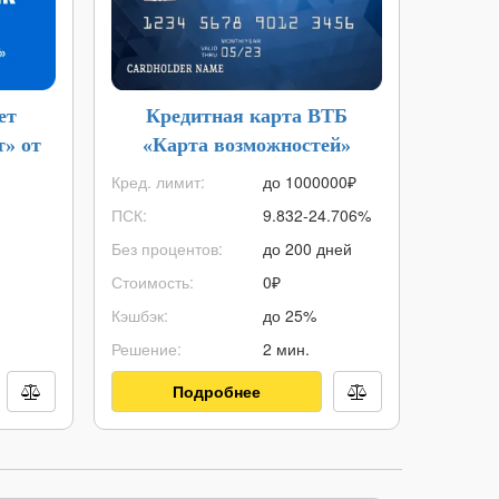
ет
Кредитная карта ВТБ
Дебе
» от
«Карта возможностей»
Кред. лимит:
до
1000000
₽
Стоимос
ПСК:
9.832-24.706%
Кэшбэк:
Без процентов:
до 200 дней
% на ост
Стоимость:
0₽
Снятие 
Кэшбэк:
до 25%
Овердра
Решение:
2 мин.
Доставка
Подробнее