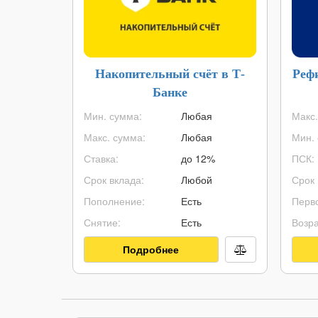
Накопительный счёт в Т-
Реф
Банке
Мин. сумма:
Любая
Макс.
Макс. сумма:
Любая
Мин. 
Ставка:
до 12%
ПСК:
Срок вклада:
Любой
Срок 
Пополнение:
Есть
Перво
Снятие:
Есть
Возра
Подробнее