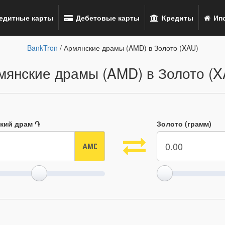
едитные карты
Дебетовые карты
Кредиты
Ипо
BankTron
/ Армянские драмы (AMD) в Золото (XAU)
мянские драмы (AMD) в Золото (X
кий драм ֏
Золото (грамм)