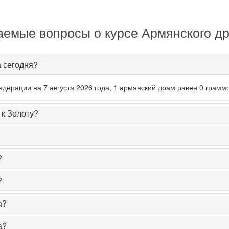
аемые вопросы о курсе Армянского др
а сегодня?
ерации на 7 августа 2026 года, 1 армянский драм равен 0 граммо
 к Золоту?
?
?
а?
а?