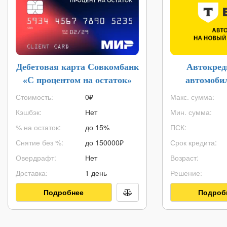
Дебетовая карта Совкомбанк
Автокред
«С процентом на остаток»
автомоби
Стоимость:
0₽
Макс. сумма:
Кэшбэк:
Нет
Мин. сумма:
% на остаток:
до 15%
ПСК:
Снятие без %:
до
150000
₽
Срок кредита:
Овердрафт:
Нет
Возраст:
Доставка:
1 день
Решение:
Подробнее
Подроб