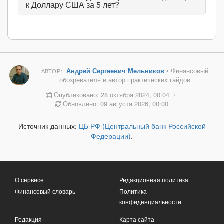
к Доллару США за 5 лет?
Андрей Сергеевич Мельников
• Финансовый
АВТОР:
обозреватель и автор практических гайдов
Опубликовано: 28 октября 2024, 00:04
•
Обновлено: 09 августа 2026, 00:00
Источник данных:
ЦБ РФ (Центральный банк Российской
Федерации)
.
О сервисе
Редакционная политика
Финансовый словарь
Политика
конфиденциальности
Редакция
Карта сайта