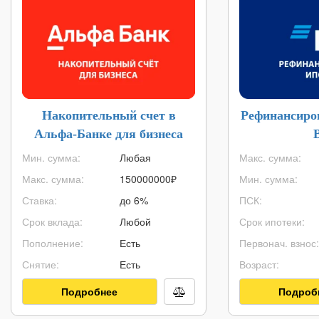
Накопительный счет в
Рефинансиро
Альфа-Банке для бизнеса
Мин. сумма:
Любая
Макс. сумма:
Макс. сумма:
150000000
₽
Мин. сумма:
Ставка:
до 6%
ПСК:
Срок вклада:
Любой
Срок ипотеки:
Пополнение:
Есть
Первонач. взнос:
Снятие:
Есть
Возраст:
Подробнее
Подроб