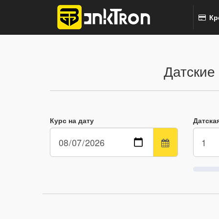
Кр
Датские
Курс на дату
Датская