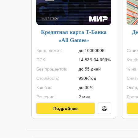
Кредитная карта Т-Банка
Де
«All Games»
Кред. лимит:
до
1000000
₽
Стоим
ПСК:
14.836-34.999%
Кэшбэ
Без процентов:
до 55 дней
% на 
Стоимость:
990₽/год
Сняти
Кэшбэк:
до 30%
Овер
Решение:
2 мин.
Доста
Подробнее