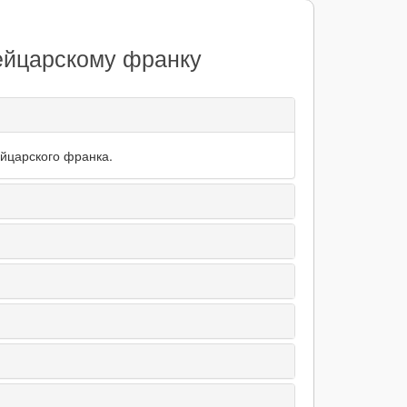
ейцарскому франку
ейцарского франка.