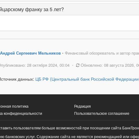
йцарскому франку за 5 лет?
Андрей Сергеевич Мельников
• Финансовый обозреватель и автор пра
публиковано: 28 октября 2024, 00:04
•
Обновлено: 08 августа 2026, 0
Источник данных:
ЦБ РФ (Центральный банк Российской Федерации
онная политика
Редакция
ка конфиденциальности
Пользовательское соглашение
ставить пользователям больше возможностей при посещении сайта БанкТрон
ю банковских услуг. Содержание сайта не является рекомендацией или офе