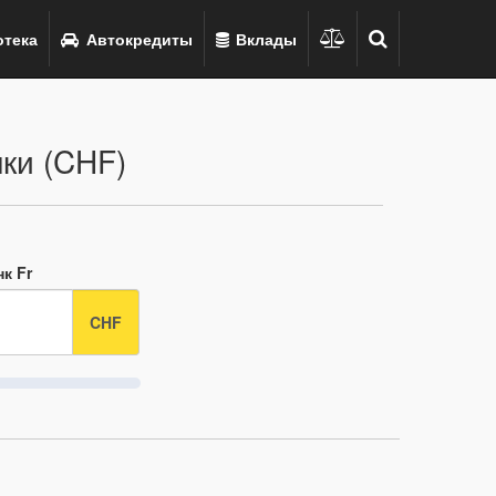
тека
Автокредиты
Вклады
ки (CHF)
к Fr