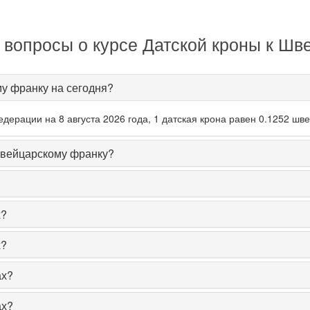
 вопросы о курсе Датской кроны к Шв
му франку на сегодня?
ерации на 8 августа 2026 года, 1 датская крона равен 0.1252 шв
Швейцарскому франку?
?
х?
х?
ах?
ах?