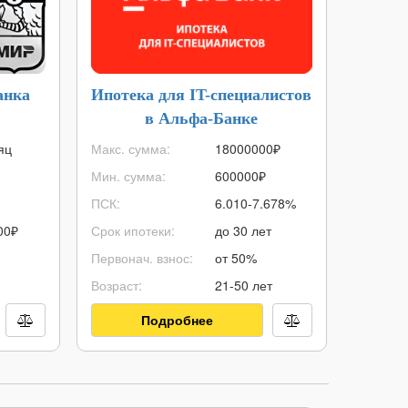
анка
Ипотека для IT-специалистов
Дебе
в Альфа-Банке
яц
Макс. сумма:
18000000
₽
Стоимос
Мин. сумма:
600000
₽
Кэшбэк:
ПСК:
6.010-7.678%
% на ост
00
₽
Срок ипотеки:
до 30 лет
Снятие 
Первонач. взнос:
от 50%
Овердра
Возраст:
21-50 лет
Доставка
Подробнее