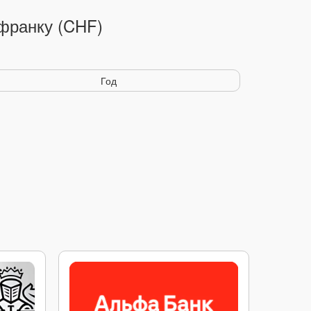
франку (CHF)
Год