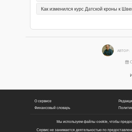
Как изменился курс Датской кроны к Шве
АВТОР:
О
О сервисе
Редакци
Финансовый словарь
Полити
Мы используем файлы
cookie
, чтобы предо
Сервис не занимается деятельностью по предоставлени