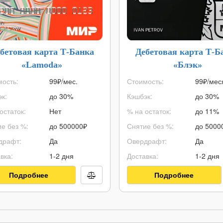
бетовая карта Т-Банка
Дебетовая карта Т-Б
«Lamoda»
«Блэк»
ость:
99₽/мес.
Стоимость:
99₽/мес
к:
до 30%
Кэшбэк:
до 30%
остаток:
Нет
% на остаток:
до 11%
е без %:
до
500000
₽
Снятие без %:
до
5000
драфт:
Да
Овердрафт:
Да
вка:
1-2 дня
Доставка:
1-2 дня
Подробнее
Подробнее