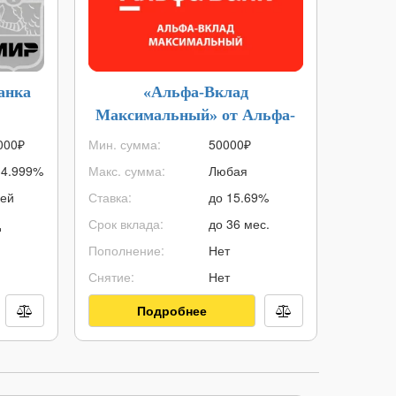
анка
«Альфа-Вклад
Кр
Максимальный» от Альфа-
«К
Банка
000
₽
Мин. сумма:
50000
₽
Кред. ли
34.999%
Макс. сумма:
Любая
ПСК:
ней
Ставка:
до 15.69%
Без про
д
Срок вклада:
до 36 мес.
Стоимос
Пополнение:
Нет
Кэшбэк:
Снятие:
Нет
Решение
Подробнее