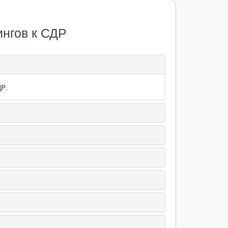
ингов к СДР
ДР.