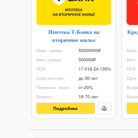
Ипотека Т-Банка на
Кре
вторичное жилье
Макс. сумма:
50000000
₽
Макс.
Мин. сумма:
500000
₽
Мин. 
ПСК:
17.016-24.135%
ПСК:
Срок ипотеки:
до 30 лет
Срок 
Первонач. взнос:
от 20%
Возра
Возраст:
18-70 лет
Реше
Подробнее