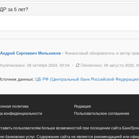
ДР за 5 лет?
Андрей Сергеевич Мельников
• Финансовый обозреватель и автор пра
публиковано: 28 октября 2024, 00:04
•
Обновлено: 06 августа 2026, 0
Источник данных:
ЦБ РФ (Центральный банк Российской Федерации
онная политика
Редакция
ка конфиденциальности
Пользовательское соглашение
ставить пользователям больше возможностей при посещении сайта БанкТрон
ю банковских услуг. Содержание сайта не является рекомендацией или офе