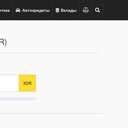
тека
Автокредиты
Вклады
R)