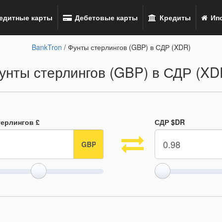
едитные карты
Дебетовые карты
Кредиты
Ипо
BankTron
/ Фунты стерлингов (GBP) в СДР (XDR)
унты стерлингов (GBP) в СДР (XD
терлингов £
СДР $DR