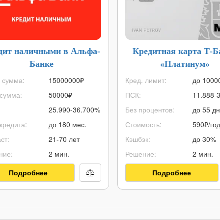
дит наличными в Альфа-
Кредитная карта Т-Б
Банке
«Платинум»
 сумма:
15000000
₽
Кред. лимит:
до
1000
сумма:
50000
₽
ПСК:
11.888-
25.990-36.700%
Без процентов:
до 55 д
кредита:
до 180 мес.
Стоимость:
590₽/го
ст:
21-70 лет
Кэшбэк:
до 30%
ние:
2 мин.
Решение:
2 мин.
Подробнее
Подробнее