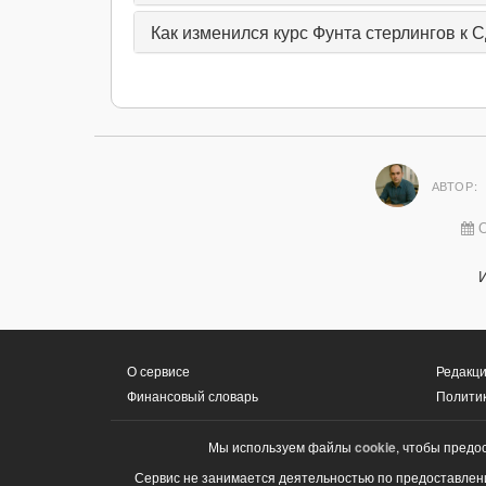
Как изменился курс Фунта стерлингов к С
АВТОР:
О
О сервисе
Редакци
Финансовый словарь
Полити
Мы используем файлы
cookie
, чтобы предо
Сервис не занимается деятельностью по предоставлени