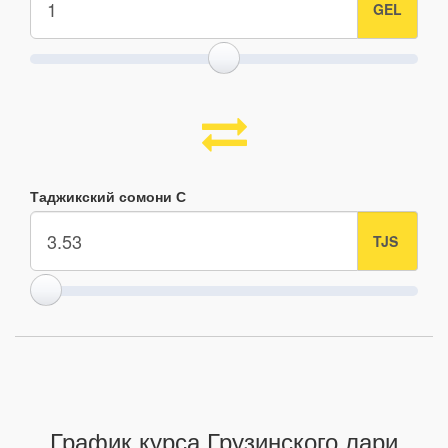
Таджикский сомони С
График курса Грузинского лари