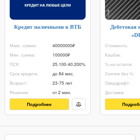
Кредит наличными в ВТБ
Дебетовая 
«D
Макс. сумма:
40000000
₽
Стоимость:
Мин. сумма:
100000
₽
Кэшбэк:
ПСК:
25.100-40.200%
% на остаток:
Срок кредита:
до 84 мес.
Снятие без %:
Возраст:
23-75 лет
Овердрафт:
Решение:
от 2 мин.
Доставка:
Подробнее
Подроб