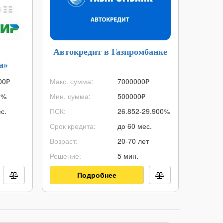
Автокредит в Газпромбанке
Семе
а»
00
₽
Макс. сумма:
7000000
₽
Макс. с
8%
Мин. сумма:
500000
₽
Мин. су
с.
ПСК:
26.852-29.900%
ПСК:
Срок кредита:
до 60 мес.
Срок ип
Возраст:
20-70 лет
Первонач
Решение:
5 мин.
Возраст:
Подробнее