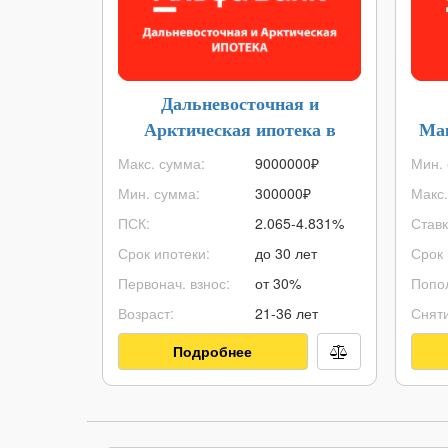
Дальневосточная и
Арктическая ипотека в
Ма
Альфа-Банке
Макс. сумма:
9000000
₽
Мин. 
Мин. сумма:
300000
₽
Макс.
ПСК:
2.065-4.831%
Ставк
Срок ипотеки:
до 30 лет
Срок 
Первонач. взнос:
от 30%
Попо
Возраст:
21-36 лет
Сняти
Подробнее