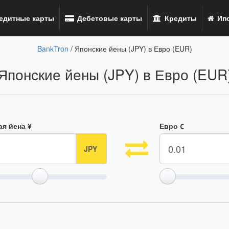
едитные карты
Дебетовые карты
Кредиты
Ипо
BankTron
/ Японские йены (JPY) в Евро (EUR)
Японские йены (JPY) в Евро (EUR
ая йена ¥
Евро €