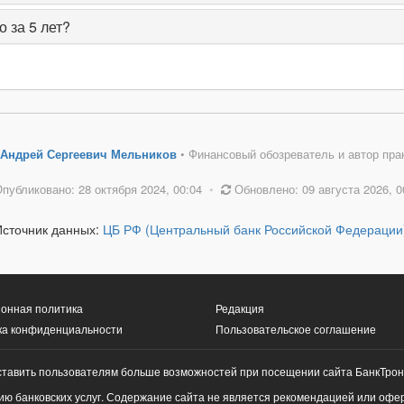
 за 5 лет?
Андрей Сергеевич Мельников
• Финансовый обозреватель и автор пра
публиковано: 28 октября 2024, 00:04
•
Обновлено: 09 августа 2026, 0
Источник данных:
ЦБ РФ (Центральный банк Российской Федерации
онная политика
Редакция
ка конфиденциальности
Пользовательское соглашение
ставить пользователям больше возможностей при посещении сайта БанкТрон
ю банковских услуг. Содержание сайта не является рекомендацией или офе