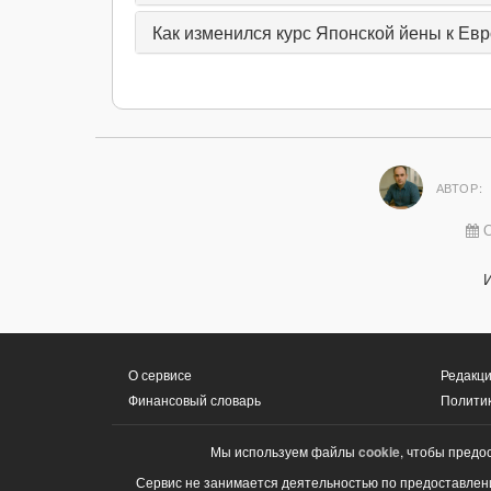
Как изменился курс Японской йены к Евро
АВТОР:
О
О сервисе
Редакци
Финансовый словарь
Полити
Мы используем файлы
cookie
, чтобы предо
Сервис не занимается деятельностью по предоставлени