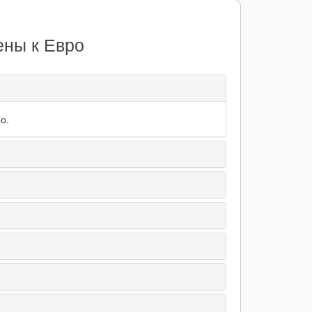
ены к Евро
о.