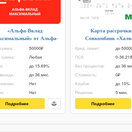
«Альфа-Вклад
Карта рассрочки
ксимальный» от Альфа-
Совкомбанк «Халв
Банка
сумма:
50000
₽
Кред. лимит:
до
5000
 сумма:
Любая
ПСК:
0-36.21
а:
до 15.69%
Без процентов:
до 36 ме
вклада:
до 36 мес.
Стоимость:
0₽
лнение:
Нет
Кэшбэк:
до 10%
е:
Нет
Решение:
5 мин.
Подробнее
Подробнее