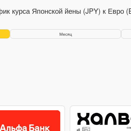
ик курса Японской йены (JPY) к Евро 
Месяц