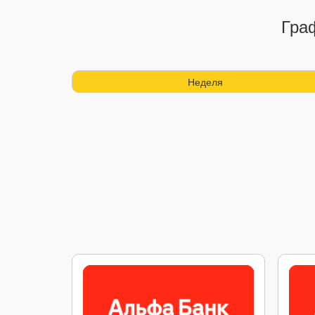
Граф
Неделя