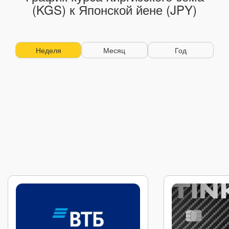
(KGS) к Японской йене (JPY)
Неделя
Месяц
Год