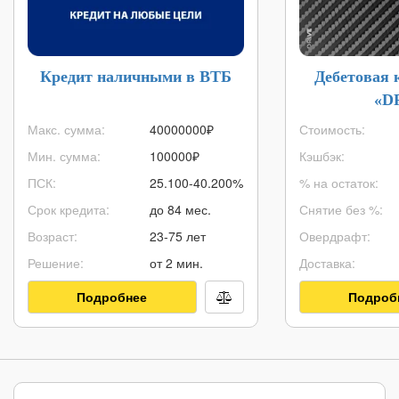
Кредит наличными в ВТБ
Дебетовая 
«D
Макс. сумма:
40000000
₽
Стоимость:
Мин. сумма:
100000
₽
Кэшбэк:
ПСК:
25.100-40.200%
% на остаток:
Срок кредита:
до 84 мес.
Снятие без %:
Возраст:
23-75 лет
Овердрафт:
Решение:
от 2 мин.
Доставка:
Подробнее
Подроб