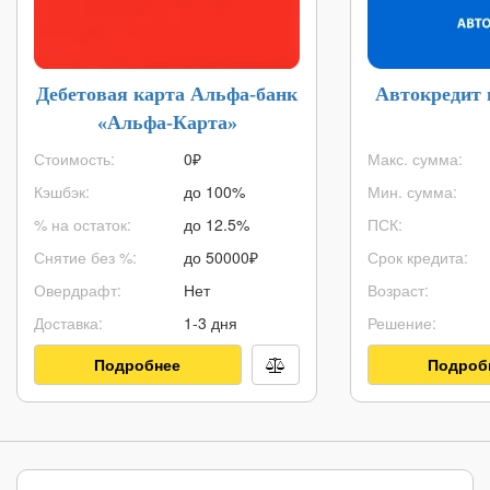
Дебетовая карта Альфа-банк
Автокредит 
«Альфа-Карта»
Стоимость:
0₽
Макс. сумма:
Кэшбэк:
до 100%
Мин. сумма:
% на остаток:
до 12.5%
ПСК:
Снятие без %:
до
50000
₽
Срок кредита:
Овердрафт:
Нет
Возраст:
Доставка:
1-3 дня
Решение:
Подробнее
Подроб