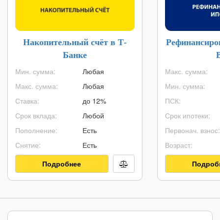
Накопительный счёт в Т-
Рефинансиро
Банке
Мин. сумма:
Любая
Макс. сумма:
Макс. сумма:
Любая
Мин. сумма:
Ставка:
до 12%
ПСК:
Срок вклада:
Любой
Срок ипотеки:
Пополнение:
Есть
Первонач. взнос:
Снятие:
Есть
Возраст:
Подробнее
Подроб