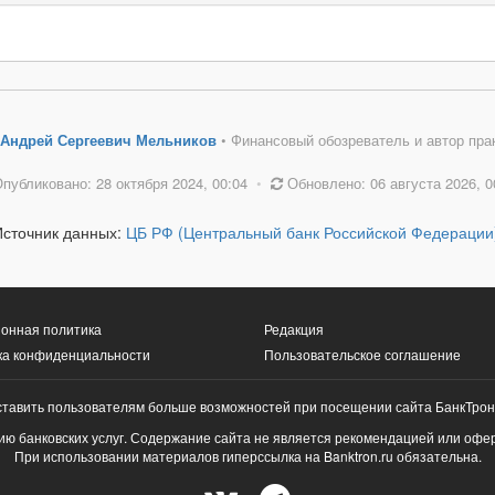
Андрей Сергеевич Мельников
• Финансовый обозреватель и автор пра
публиковано: 28 октября 2024, 00:04
•
Обновлено: 06 августа 2026, 0
Источник данных:
ЦБ РФ (Центральный банк Российской Федерации
онная политика
Редакция
ка конфиденциальности
Пользовательское соглашение
ставить пользователям больше возможностей при посещении сайта БанкТрон
ю банковских услуг. Содержание сайта не является рекомендацией или офе
При использовании материалов гиперссылка на Banktron.ru обязательна.