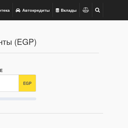
тека
Автокредиты
Вклады
унты (EGP)
.E