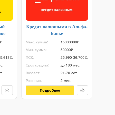
ый
Кредит наличными в Альфа-
Дебе
нке
Банке
₽
Макс. сумма:
15000000
₽
Стоимос
Мин. сумма:
50000
₽
Кэшбэк:
35.613%
ПСК:
25.990-36.700%
% на ост
с.
Срок кредита:
до 180 мес.
Снятие 
т
Возраст:
21-70 лет
Овердра
Решение:
2 мин.
Доставка
Подробнее