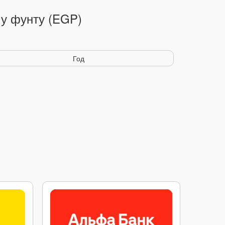
му фунту (EGP)
Год