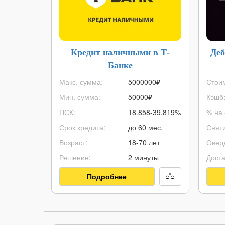
Кредит наличными в Т-
Деб
Банке
Макс. сумма:
5000000
₽
Стоим
Мин. сумма:
50000
₽
Кэшбэ
ПСК:
18.858-39.819%
% на 
Срок кредита:
до 60 мес.
Сняти
Возраст:
18-70 лет
Овер
Решение:
2 минуты
Доста
Подробнее