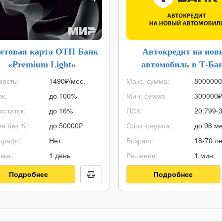
етовая карта ОТП Банк
Автокредит на нов
«Premium Light»
автомобиль в Т-Ба
ость:
1490₽/мес.
Макс. сумма:
8000000
к:
до 100%
Мин. сумма:
300000
₽
остаток:
до 16%
ПСК:
20.799-
е без %:
до
50000
₽
Срок кредита:
до 96 ме
драфт:
Нет
Возраст:
18-70 ле
вка:
1 день
Решение:
1 мин.
Подробнее
Подробнее