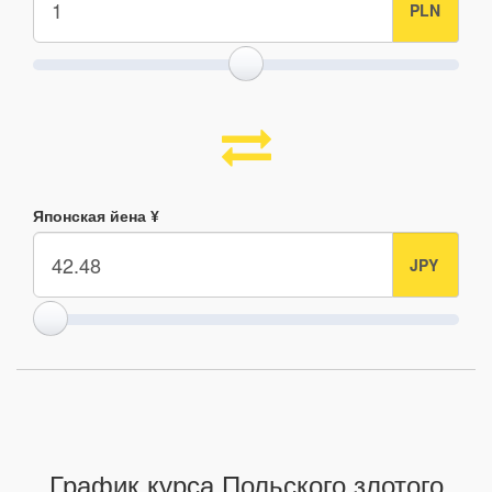
Японская йена ¥
График курса Польского злотого