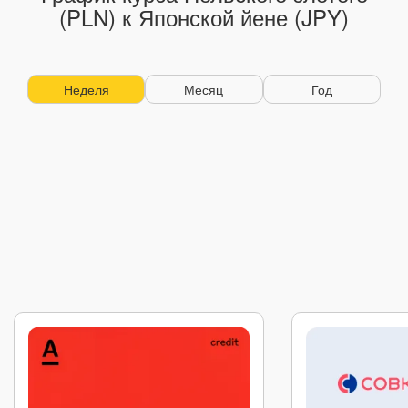
(PLN) к Японской йене (JPY)
Неделя
Месяц
Год