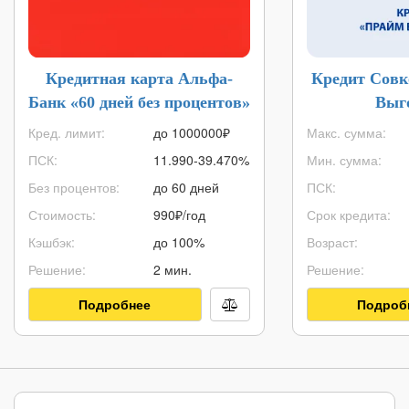
Кредитная карта Альфа-
Кредит Совк
Банк «60 дней без процентов»
Выг
Кред. лимит:
до
1000000
₽
Макс. сумма:
ПСК:
11.990-39.470%
Мин. сумма:
Без процентов:
до 60 дней
ПСК:
Стоимость:
990₽/год
Срок кредита:
Кэшбэк:
до 100%
Возраст:
Решение:
2 мин.
Решение:
Подробнее
Подроб