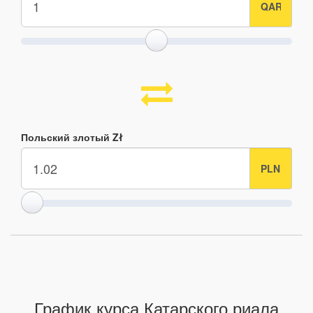
Польский злотый Zł
График курса Катарского риала