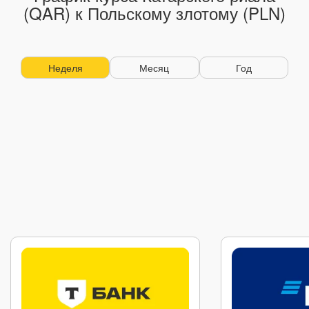
(QAR) к Польскому злотому (PLN)
Неделя
Месяц
Год