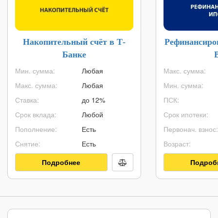
Накопительный счёт в Т-
Рефинансиро
Банке
Мин. сумма:
Любая
Макс. сумма:
Макс. сумма:
Любая
Мин. сумма:
Ставка:
до 12%
ПСК:
Срок вклада:
Любой
Срок ипотеки:
Пополнение:
Есть
Первонач. взнос:
Снятие:
Есть
Возраст:
Подробнее
Подроб