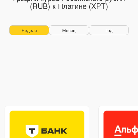
(RUB) к Платине (XPT)
Неделя
Месяц
Год