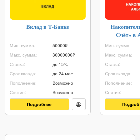
Вклад в Т-Банке
Накопител
Счёт» в 
Мин. сумма:
50000
₽
Мин. сумма:
Макс. сумма:
30000000
₽
Макс. сумма:
Ставка:
до 15%
Ставка:
Срок вклада:
до 24 мес.
Срок вклада:
Пополнение:
Возможно
Пополнение:
Снятие:
Возможно
Снятие:
Подробнее
Подроб