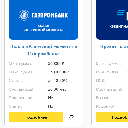
Вклад «Ключевой момент» в
Кредит нал
Газпромбанке
Мин. сумма:
500000
₽
Макс. сумма:
Макс. сумма:
15000000
₽
Мин. сумма:
Ставка:
до 18.50%
ПСК:
Срок вклада:
до 36 мес.
Срок кредита:
Пополнение:
Нет
Возраст:
Снятие:
Нет
Решение:
Подробнее
Подроб