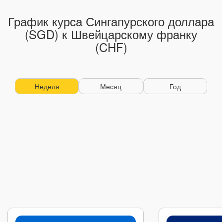
График курса Сингапурского доллара
(SGD) к Швейцарскому франку
(CHF)
Неделя
Месяц
Год