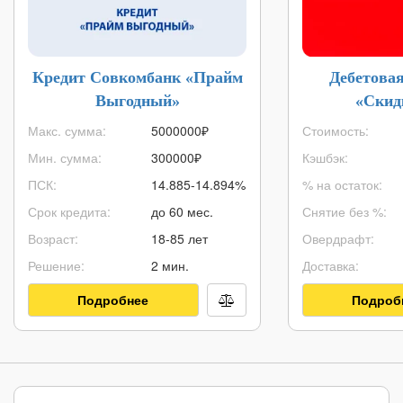
Кредит Совкомбанк «Прайм
Дебетова
Выгодный»
«Скид
Макс. сумма:
5000000
₽
Стоимость:
Мин. сумма:
300000
₽
Кэшбэк:
ПСК:
14.885-14.894%
% на остаток:
Срок кредита:
до 60 мес.
Снятие без %:
Возраст:
18-85 лет
Овердрафт:
Решение:
2 мин.
Доставка:
Подробнее
Подроб