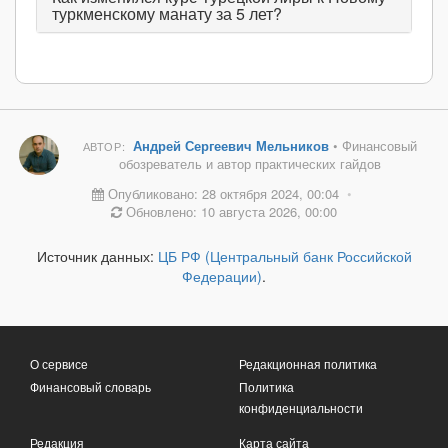
туркменскому манату за 5 лет?
Андрей Сергеевич Мельников
• Финансовый
АВТОР:
обозреватель и автор практических гайдов
Опубликовано: 28 октября 2024, 00:04
•
Обновлено: 10 августа 2026, 00:00
Источник данных:
ЦБ РФ (Центральный банк Российской
Федерации)
.
О сервисе
Редакционная политика
Финансовый словарь
Политика
конфиденциальности
Редакция
Карта сайта