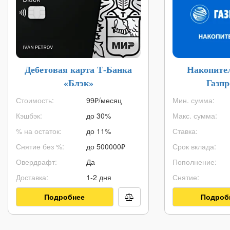
Дебетовая карта Т-Банка
Накопите
«Блэк»
Газп
Стоимость:
99₽/месяц
Мин. сумма:
Кэшбэк:
до 30%
Макс. сумма:
% на остаток:
до 11%
Ставка:
Снятие без %:
до
500000
₽
Срок вклада:
Овердрафт:
Да
Пополнение:
Доставка:
1-2 дня
Снятие:
Подробнее
Подроб