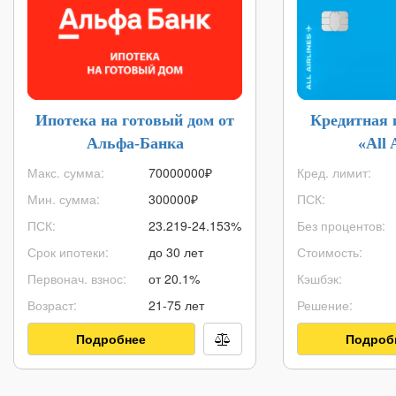
Ипотека на готовый дом от
Кредитная 
Альфа-Банка
«All 
Макс. сумма:
70000000
₽
Кред. лимит:
Мин. сумма:
300000
₽
ПСК:
ПСК:
23.219-24.153%
Без процентов:
Срок ипотеки:
до 30 лет
Стоимость:
Первонач. взнос:
от 20.1%
Кэшбэк:
Возраст:
21-75 лет
Решение:
Подробнее
Подроб