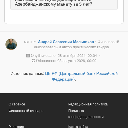
Азербайджанскому манату за 5 лет?
Андрей Сергеевич Мельников
• Финансовый
АВТОР:
обозреватель и автор практических гайдов
Опубликовано: 28 октября 2024, 00:04
•
Обновлено: 08 августа 2026, 00:00
Источник данных:
ЦБ РФ (Центральный банк Российской
Федерации)
.
О сервисе
Редакционная политика
Финансовый словарь
Политика
конфиденциальности
Редакция
Карта сайта