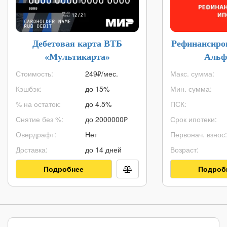
Дебетовая карта ВТБ
Рефинансиро
«Мультикарта»
Альф
Стоимость:
249₽/мес.
Макс. сумма:
Кэшбэк:
до 15%
Мин. сумма:
% на остаток:
до 4.5%
ПСК:
Снятие без %:
до
2000000
₽
Срок ипотеки:
Овердрафт:
Нет
Первонач. взнос:
Доставка:
до 14 дней
Возраст:
Подробнее
Подроб