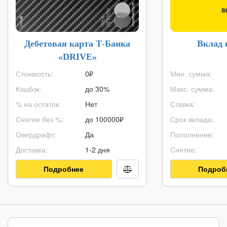
Дебетовая карта Т-Банка
Вклад 
«DRIVE»
Стоимость:
0₽
Мин. сумма:
Кэшбэк:
до 30%
Макс. сумма:
% на остаток:
Нет
Ставка:
Снятие без %:
до
100000
₽
Срок вклада:
Овердрафт:
Да
Пополнение:
Доставка:
1-2 дня
Снятие:
Подробнее
Подроб