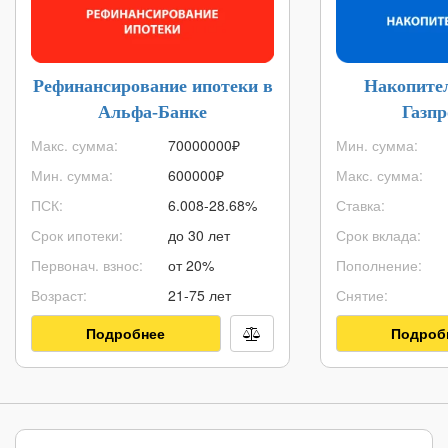
Рефинансирование ипотеки в
Накопите
Альфа-Банке
Газп
Макс. сумма:
70000000
₽
Мин. сумма:
Мин. сумма:
600000
₽
Макс. сумма:
ПСК:
6.008-28.68%
Ставка:
Срок ипотеки:
до 30 лет
Срок вклада:
Первонач. взнос:
от 20%
Пополнение:
Возраст:
21-75 лет
Снятие:
Подробнее
Подроб