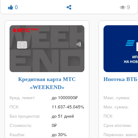
0
9
Кредитная карта МТС
Ипотека ВТБ
«WEEKEND»
Кред. лимит:
до
1000000
₽
Макс. сумма:
ПСК:
11.637-45.045%
Мин. сумма:
Без процентов:
до 51 дней
ПСК:
Стоимость:
0₽
Срок ипотеки:
Кэшбэк:
до 30%
Первонач. взнос: