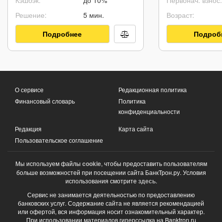
Решение:
5 мин.
Возраст:
Подробнее
Подроб
О сервисе
Редакционная политика
Финансовый словарь
Политика
конфиденциальности
Редакция
Карта сайта
Пользовательское соглашение
Мы используем файлы
cookie
, чтобы предоставить пользователям
больше возможностей при посещении сайта БанкТрон.ру. Условия
использования смотрите
здесь
.
Сервис не занимается деятельностью по предоставлению
банковских услуг. Содержание сайта не является рекомендацией
или офертой, вся информация носит ознакомительный характер.
При использовании материалов гиперссылка на Banktron.ru