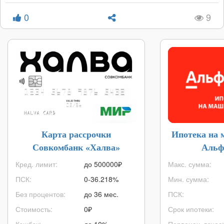
0
9
Карта рассрочки
Ипотека на 
Совкомбанк «Халва»
Альф
Кред. лимит:
до
500000
₽
Макс. сумма:
ПСК:
0-36.218%
Мин. сумма:
Без процентов:
до 36 мес.
ПСК:
Стоимость:
0₽
Срок ипотеки:
Кэшбэк:
до 10%
Первонач. взнос: