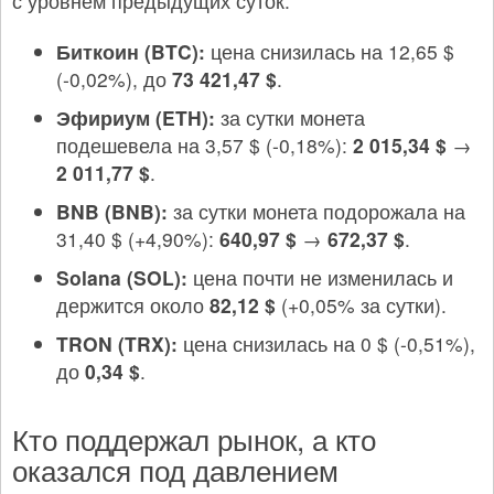
с уровнем предыдущих суток.
Биткоин (BTC):
цена снизилась на 12,65 $
(-0,02%), до
73 421,47 $
.
Эфириум (ETH):
за сутки монета
подешевела на 3,57 $ (-0,18%):
2 015,34 $
→
2 011,77 $
.
BNB (BNB):
за сутки монета подорожала на
31,40 $ (+4,90%):
640,97 $
→
672,37 $
.
Solana (SOL):
цена почти не изменилась и
держится около
82,12 $
(+0,05% за сутки).
TRON (TRX):
цена снизилась на 0 $ (-0,51%),
до
0,34 $
.
Кто поддержал рынок, а кто
оказался под давлением