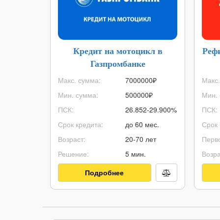
Кредит на мотоцикл в
Реф
Газпромбанке
Макс. сумма:
7000000
₽
Макс.
Мин. сумма:
500000
₽
Мин. 
ПСК:
26.852-29.900%
ПСК:
Срок кредита:
до 60 мес.
Срок 
Возраст:
20-70 лет
Перво
Решение:
5 мин.
Возра
Подробнее