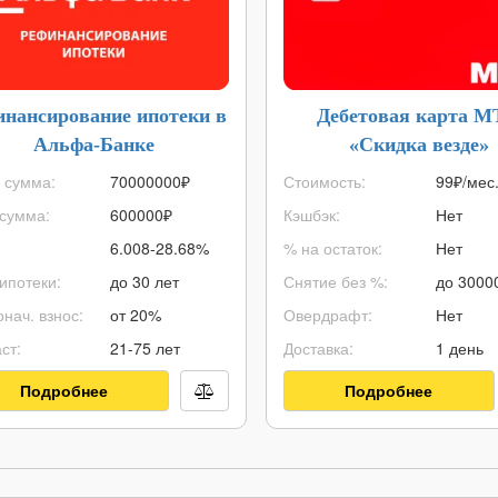
инансирование ипотеки в
Дебетовая карта 
Альфа-Банке
«Скидка везде»
 сумма:
70000000
₽
Стоимость:
99₽/мес
сумма:
600000
₽
Кэшбэк:
Нет
6.008-28.68%
% на остаток:
Нет
ипотеки:
до 30 лет
Снятие без %:
до
3000
нач. взнос:
от 20%
Овердрафт:
Нет
ст:
21-75 лет
Доставка:
1 день
Подробнее
Подробнее