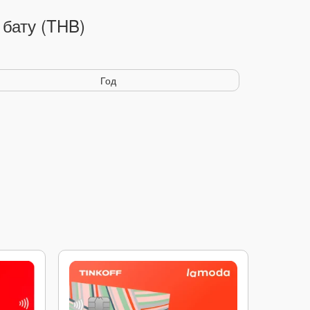
бату (THB)
Год