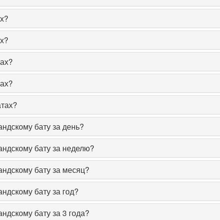
х?
х?
тах?
тах?
атах?
андскому бату за день?
андскому бату за неделю?
андскому бату за месяц?
ндскому бату за год?
ндскому бату за 3 года?