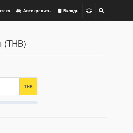
тека
Автокредиты
Вклады
 (THB)