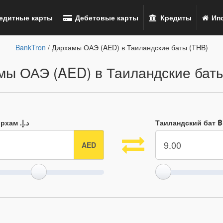
едитные карты
Дебетовые карты
Кредиты
Ипо
BankTron
/ Дирхамы ОАЭ (AED) в Таиландские баты (THB)
мы ОАЭ (AED) в Таиландские баты
ОАЭ Дирхам .د.إ
Таиландский бат ฿