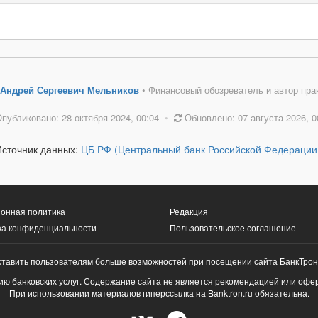
Андрей Сергеевич Мельников
• Финансовый обозреватель и автор пра
публиковано: 28 октября 2024, 00:04
•
Обновлено: 07 августа 2026, 0
Источник данных:
ЦБ РФ (Центральный банк Российской Федерации
онная политика
Редакция
ка конфиденциальности
Пользовательское соглашение
ставить пользователям больше возможностей при посещении сайта БанкТрон
ю банковских услуг. Содержание сайта не является рекомендацией или офе
При использовании материалов гиперссылка на Banktron.ru обязательна.