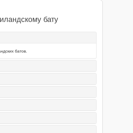
иландскому бату
ндских батов.