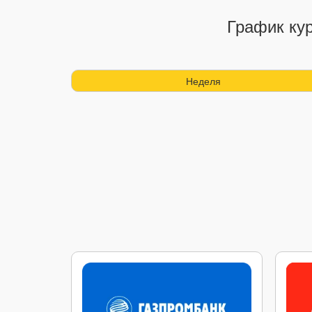
График ку
Неделя