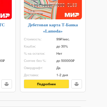
МТС
Дебетовая карта Т-Банка
К
«Lamoda»
«С
.
Стоимость:
99₽/мес.
Макс. с
Кэшбэк:
до 30%
Мин. су
% на остаток:
Нет
ПСК:
00
₽
Снятие без %:
до
500000
₽
Срок кр
Овердрафт:
Да
Возраст:
Доставка:
1-2 дня
Решение
Подробнее