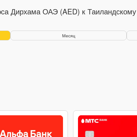
рса Дирхама ОАЭ (AED) к Таиландскому 
Месяц