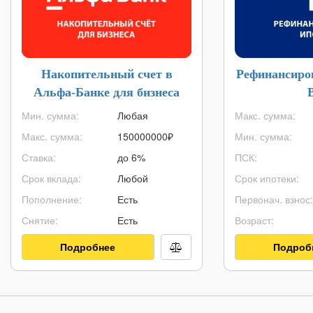
Накопительный счет в
Рефинансиро
Альфа-Банке для бизнеса
Мин. сумма:
Любая
Макс. сумма:
Макс. сумма:
150000000
₽
Мин. сумма:
Ставка:
до 6%
ПСК:
Срок вклада:
Любой
Срок ипотеки:
Пополнение:
Есть
Первонач. взнос:
Снятие:
Есть
Возраст:
Подробнее
Подроб