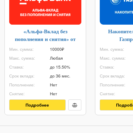
«Альфа-Вклад без
Накопите
пополнения и снятия» от
Газп
Альфа-Банка
Мин. сумма:
10000
₽
Мин. сумма:
Макс. сумма:
Любая
Макс. сумма:
Ставка:
до 15.50%
Ставка:
Срок вклада:
до 36 мес.
Срок вклада:
Пополнение:
Нет
Пополнение:
Снятие:
Нет
Снятие:
Подробнее
Подроб