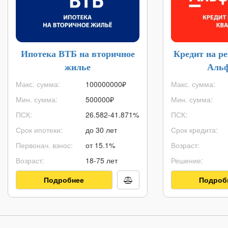
Ипотека ВТБ на вторичное
Кредит на р
жилье
Альф
Макс. сумма:
100000000
₽
Макс. сумма:
Мин. сумма:
500000
₽
Мин. сумма:
ПСК:
26.582-41.871%
ПСК:
Срок ипотеки:
до 30 лет
Срок кредита:
Первонач. взнос:
от 15.1%
Возраст:
Возраст:
18-75 лет
Решение:
Подробнее
Подроб