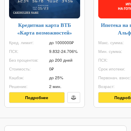
Кредитная карта ВТБ
Ипотека на 
«Карта возможностей»
Альф
Кред. лимит:
до
1000000
₽
Макс. сумма:
ПСК:
9.832-24.706%
Мин. сумма:
Без процентов:
до 200 дней
ПСК:
Стоимость:
0₽
Срок ипотеки:
Кэшбэк:
до 25%
Первонач. взнос:
Решение:
2 мин.
Возраст:
Подробнее
Подроб