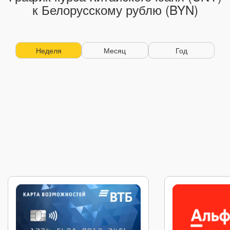
к Белорусскому рублю (BYN)
Неделя
Месяц
Год