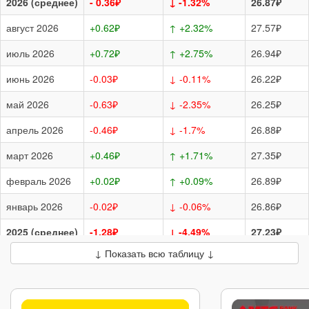
2026 (среднее)
- 0.36₽
↓ -1.32%
26.87₽
август 2026
+0.62₽
↑ +2.32%
27.57₽
июль 2026
+0.72₽
↑ +2.75%
26.94₽
июнь 2026
-0.03₽
↓ -0.11%
26.22₽
май 2026
-0.63₽
↓ -2.35%
26.25₽
апрель 2026
-0.46₽
↓ -1.7%
26.88₽
март 2026
+0.46₽
↑ +1.71%
27.35₽
февраль 2026
+0.02₽
↑ +0.09%
26.89₽
январь 2026
-0.02₽
↓ -0.06%
26.86₽
2025 (среднее)
-1.28₽
↓ -4.49%
27.23₽
↓ Показать всю таблицу ↓
декабрь 2025
-0.28₽
↓ -1.04%
26.88₽
ноябрь 2025
+0.03₽
↑ +0.12%
27.16₽
октябрь 2025
-0.21₽
↓ -0.77%
27.13₽