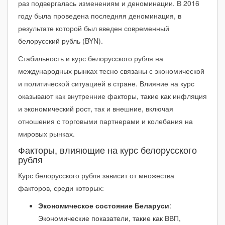
раз подвергалась изменениям и деноминации. В 2016
декабрь 2022
+0.56₽
↑ +2.26%
25.50₽
году была проведена последняя деноминация, в
результате которой был введен современный
ноябрь 2022
+0.65₽
↑ +2.68%
24.94₽
белорусский рубль (BYN).
октябрь 2022
+0.78₽
↑ +3.34%
24.29₽
Стабильность и курс белорусского рубля на
сентябрь 2022
+0.10₽
↑ +0.41%
23.50₽
международных рынках тесно связаны с экономической
и политической ситуацией в стране. Влияние на курс
август 2022
+1.05₽
↑ +4.68%
23.41₽
оказывают как внутренние факторы, такие как инфляция
июль 2022
+0.01₽
↑ +0.06%
22.36₽
и экономический рост, так и внешние, включая
отношения с торговыми партнерами и колебания на
июнь 2022
-3.06₽
↓ -12.04%
22.35₽
мировых рынках.
май 2022
-2.38₽
↓ -8.56%
25.41₽
Факторы, влияющие на курс белорусского
рубля
апрель 2022
-5.02₽
↓ -15.3%
27.79₽
Курс белорусского рубля зависит от множества
март 2022
+3.07₽
↑ +10.33%
32.81₽
факторов, среди которых:
февраль 2022
+0.27₽
↑ +0.91%
29.73₽
Экономическое состояние Беларуси
:
январь 2022
+0.34₽
↑ +1.16%
29.47₽
Экономические показатели, такие как ВВП,