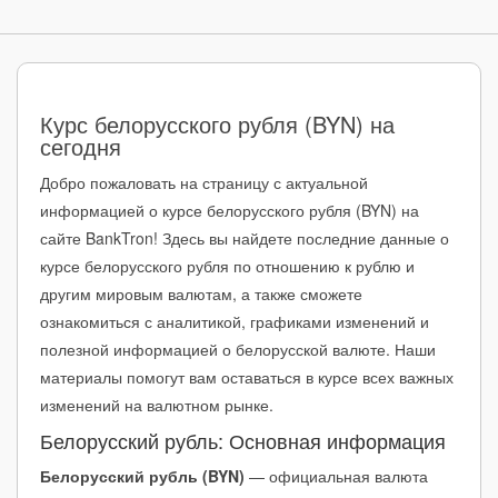
октябрь 2024
+0.66₽
↑ +2.32%
29.27₽
сентябрь 2024
+0.40₽
↑ +1.42%
28.61₽
август 2024
+0.69₽
↑ +2.52%
28.21₽
Курс белорусского рубля (BYN) на
сегодня
июль 2024
-0.07₽
↓ -0.27%
27.51₽
Добро пожаловать на страницу с актуальной
июнь 2024
-0.67₽
↓ -2.36%
27.59₽
информацией о курсе белорусского рубля (BYN) на
сайте BankTron! Здесь вы найдете последние данные о
май 2024
-0.27₽
↓ -0.96%
28.25₽
курсе белорусского рубля по отношению к рублю и
апрель 2024
+0.15₽
↑ +0.53%
28.53₽
другим мировым валютам, а также сможете
ознакомиться с аналитикой, графиками изменений и
март 2024
-0.01₽
↓ -0.03%
28.38₽
полезной информацией о белорусской валюте. Наши
февраль 2024
+0.31₽
↑ +1.09%
28.39₽
материалы помогут вам оставаться в курсе всех важных
изменений на валютном рынке.
январь 2024
-0.47₽
↓ -1.66%
28.08₽
Белорусский рубль: Основная информация
2023 (среднее)
+2.28₽
↑ +8.78%
28.24₽
Белорусский рубль (BYN)
— официальная валюта
декабрь 2023
-0.28₽
↓ -0.97%
28.55₽