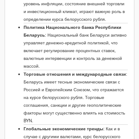
уровень инфляции, состояние внешней торговли
2021 (среднее)
-0.56₽
↓ -1.89%
29.02₽
и инвестиционный климат, играют важную роль в
декабрь 2021
-0.21₽
↓ -0.71%
29.13₽
определении курса белорусского рубля.
Политика Национального банка Республики
ноябрь 2021
+0.30₽
↑ +1.04%
29.34₽
Беларусь
: Национальный банк Беларуси активно
октябрь 2021
-0.11₽
↓ -0.39%
29.03₽
управляет денежно-кредитной политикой, что
включает регулирование процентных ставок,
сентябрь 2021
-0.17₽
↓ -0.58%
29.15₽
валютные интервенции и контроль за денежной
август 2021
+0.19₽
↑ +0.65%
29.32₽
массой.
Торговые отношения и международные связи
:
июль 2021
+0.33₽
↑ +1.13%
29.13₽
Беларусь имеет тесные экономические связи с
июнь 2021
-0.46₽
↓ -1.58%
28.80₽
Россией и Европейским Союзом, что отражается
на курсе белорусского рубля. Торговые
май 2021
+0.12₽
↑ +0.41%
29.26₽
соглашения, санкции и другие геополитические
апрель 2021
+0.60₽
↑ +2.12%
29.14₽
факторы могут существенно влиять на стоимость
BYN.
март 2021
-0.04₽
↓ -0.14%
28.54₽
Глобальные экономические тренды
: Как и в
февраль 2021
-0.23₽
↓ -0.79%
28.58₽
случае с другими валютами, курс белорусского