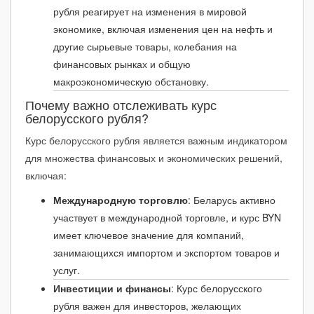
рубля реагирует на изменения в мировой
январь 2021
-0.18₽
↓ -0.63%
28.80₽
экономике, включая изменения цен на нефть и
2020 (среднее)
0₽
0%
29.58₽
другие сырьевые товары, колебания на
декабрь 2020
-0.87₽
↓ -2.92%
28.99₽
финансовых рынках и общую
макроэкономическую обстановку.
ноябрь 2020
-0.17₽
↓ -0.57%
29.86₽
Почему важно отслеживать курс
октябрь 2020
+1.03₽
↑ +3.55%
30.03₽
белорусского рубля?
Курс белорусского рубля является важным индикатором
сентябрь 2020
-0.51₽
↓ -1.73%
29.00₽
для множества финансовых и экономических решений,
август 2020
-0.04₽
↓ -0.15%
29.51₽
включая:
июль 2020
+0.50₽
↑ +1.71%
29.56₽
Международную торговлю
: Беларусь активно
участвует в международной торговле, и курс BYN
июнь 2020
-0.92₽
↓ -3.06%
29.06₽
имеет ключевое значение для компаний,
май 2020
-0.19₽
↓ -0.63%
29.97₽
занимающихся импортом и экспортом товаров и
услуг.
апрель 2020
-0.33₽
↓ -1.09%
30.16₽
Инвестиции и финансы
: Курс белорусского
март 2020
+1.32₽
↑ +4.53%
30.50₽
рубля важен для инвесторов, желающих