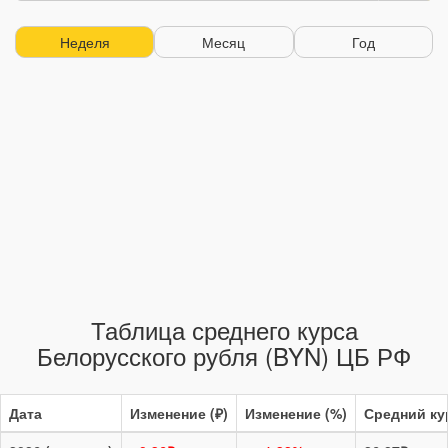
Неделя
Месяц
Год
Таблица среднего курса
Белорусского рубля (BYN) ЦБ РФ
Дата
Изменение (₽)
Изменение (%)
Средний кур