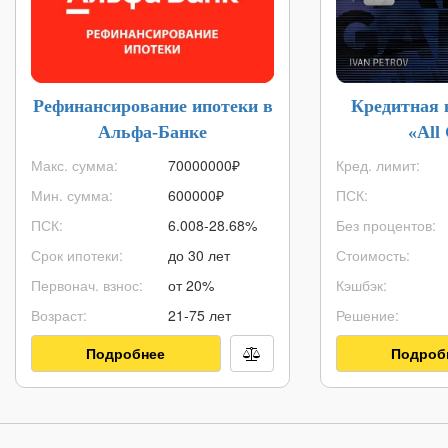
Рефинансирование ипотеки в
Кредитная 
Альфа-Банке
«All
Макс. сумма:
70000000
₽
Кред. лимит:
Мин. сумма:
600000
₽
ПСК:
ПСК:
6.008-28.68%
Без процентов:
Срок ипотеки:
до 30 лет
Стоимость:
Первонач. взнос:
от 20%
Кэшбэк:
Возраст:
21-75 лет
Решение:
Подробнее
Подроб