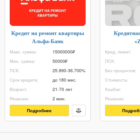
Кредит на ремонт квартиры
Кредитна
Альфа-Банк
«
Макс. сумма:
15000000
₽
Кред. лимит:
Мин. сумма:
50000
₽
ПСК:
ПСК:
25.990-36.700%
Без процентов:
Срок кредита:
до 180 мес.
Стоимость:
Возраст:
21-70 лет
Кэшбэк:
Решение:
2 мин.
Решение:
Подробнее
Подроб