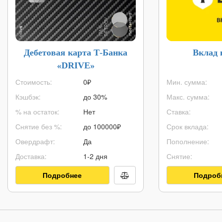
Дебетовая карта Т-Банка
Вклад 
«DRIVE»
Стоимость:
0₽
Мин. сумма:
Кэшбэк:
до 30%
Макс. сумма:
% на остаток:
Нет
Ставка:
Снятие без %:
до
100000
₽
Срок вклада:
Овердрафт:
Да
Пополнение:
Доставка:
1-2 дня
Снятие:
Подробнее
Подроб