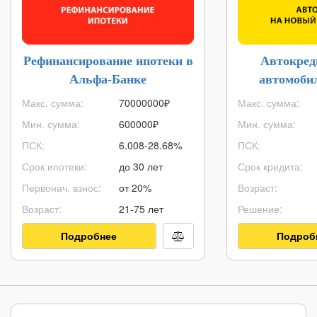
Рефинансирование ипотеки в
Автокред
Альфа-Банке
автомоби
Макс. сумма:
70000000
₽
Макс. сумма:
Мин. сумма:
600000
₽
Мин. сумма:
ПСК:
6.008-28.68%
ПСК:
Срок ипотеки:
до 30 лет
Срок кредита:
Первонач. взнос:
от 20%
Возраст:
Возраст:
21-75 лет
Решение:
Подробнее
Подроб