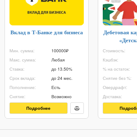
Вклад в Т-Банке для бизнеса
Дебетовая к
«Детск
Мин. сумма:
100000
₽
Стоимость:
Макс. сумма:
Любая
Кэшбэк:
Ставка:
до 13.50%
% на остаток:
Срок вклада:
до 24 мес.
Снятие без %:
Пополнение:
Есть
Овердрафт:
Снятие:
Возможно
Доставка:
Подробнее
Подроб