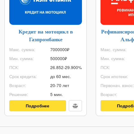
Кредит на мотоцикл в
Рефинансиро
Газпромбанке
Альф
Макс. сумма:
7000000
₽
Макс. сумма:
Мин. сумма:
500000
₽
Мин. сумма:
ПСК:
26.852-29.900%
ПСК:
Срок кредита:
до 60 мес.
Срок ипотеки:
Возраст:
20-70 лет
Первонач. взнос:
Решение:
5 мин.
Возраст:
Подробнее
Подроб