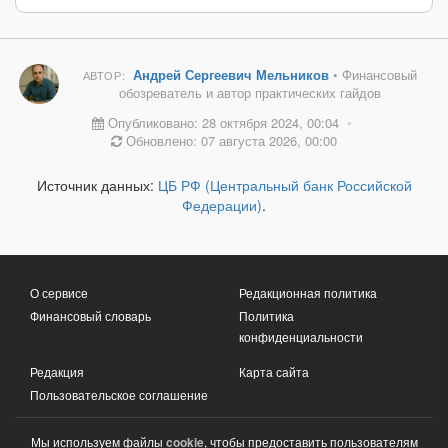
Андрей Сергеевич Мельников
• Финансовый
АВТОР:
обозреватель и автор практических гайдов
Опубликовано: 28 октября 2024, 00:04
•
Обновлено: 07 августа 2026, 00:00
Источник данных:
ЦБ РФ (Центральный банк Российской
Федерации)
.
О сервисе
Редакционная политика
Финансовый словарь
Политика
конфиденциальности
Редакция
Карта сайта
Пользовательское соглашение
Мы используем файлы
cookie
, чтобы предоставить пользователям