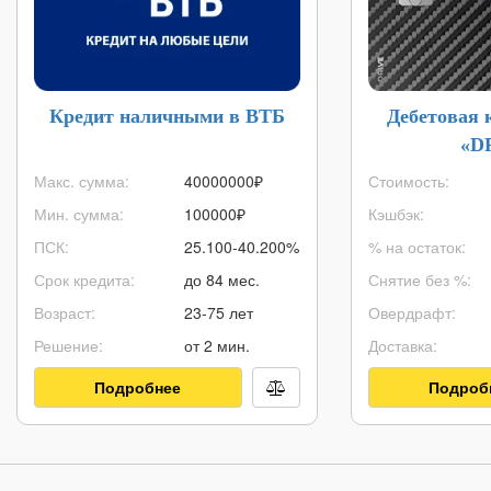
Кредит наличными в ВТБ
Дебетовая 
«D
Макс. сумма:
40000000
₽
Стоимость:
Мин. сумма:
100000
₽
Кэшбэк:
ПСК:
25.100-40.200%
% на остаток:
Срок кредита:
до 84 мес.
Снятие без %:
Возраст:
23-75 лет
Овердрафт:
Решение:
от 2 мин.
Доставка:
Подробнее
Подроб