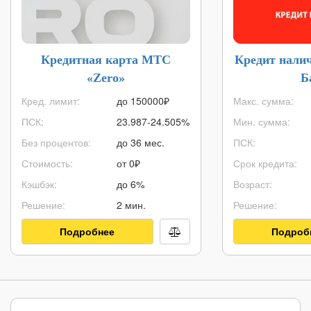
Кредитная карта МТС
Кредит нали
«Zero»
Б
Кред. лимит:
до
150000
₽
Макс. сумма:
ПСК:
23.987-24.505%
Мин. сумма:
Без процентов:
до 36 мес.
ПСК:
Стоимость:
от 0₽
Срок кредита:
Кэшбэк:
до 6%
Возраст:
Решение:
2 мин.
Решение:
Подробнее
Подроб