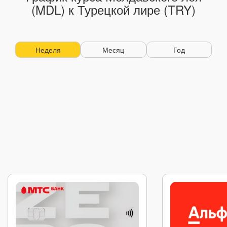
(MDL) к Турецкой лире (TRY)
Неделя
Месяц
Год