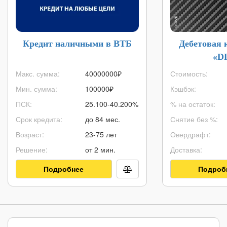
Кредит наличными в ВТБ
Дебетовая 
«D
Макс. сумма:
40000000
₽
Стоимость:
Мин. сумма:
100000
₽
Кэшбэк:
ПСК:
25.100-40.200%
% на остаток:
Срок кредита:
до 84 мес.
Снятие без %:
Возраст:
23-75 лет
Овердрафт:
Решение:
от 2 мин.
Доставка:
Подробнее
Подроб