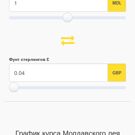
Фунт стерлингов £
График курса Молдавского лея