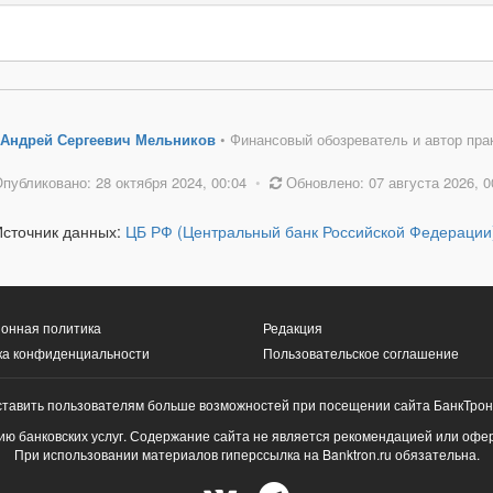
Андрей Сергеевич Мельников
• Финансовый обозреватель и автор пра
публиковано: 28 октября 2024, 00:04
•
Обновлено: 07 августа 2026, 0
Источник данных:
ЦБ РФ (Центральный банк Российской Федерации
онная политика
Редакция
ка конфиденциальности
Пользовательское соглашение
ставить пользователям больше возможностей при посещении сайта БанкТрон
ю банковских услуг. Содержание сайта не является рекомендацией или офе
При использовании материалов гиперссылка на Banktron.ru обязательна.