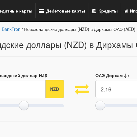
едитные карты
Дебетовые карты
Кредиты
Ипо
BankTron
/ Новозеландские доллары (NZD) в Дирхамы ОАЭ (AED)
дские доллары (NZD) в Дирхамы
ландский доллар NZ$
ОАЭ Дирхам .د.إ