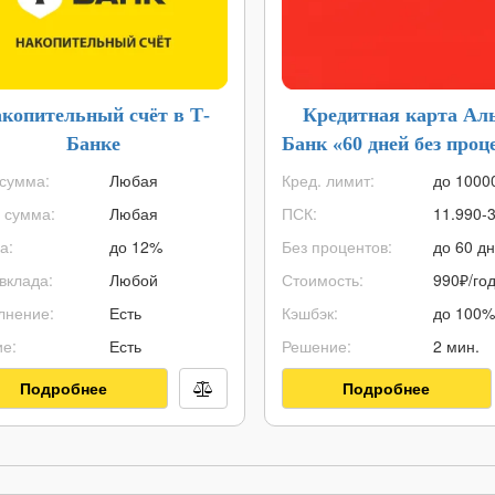
копительный счёт в Т-
Кредитная карта Ал
Банке
Банк «60 дней без проц
сумма:
Любая
Кред. лимит:
до
1000
 сумма:
Любая
ПСК:
11.990-
а:
до 12%
Без процентов:
до 60 д
вклада:
Любой
Стоимость:
990₽/го
лнение:
Есть
Кэшбэк:
до 100%
е:
Есть
Решение:
2 мин.
Подробнее
Подробнее