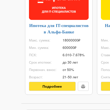
Ипотека для IT-специалистов
На
в Альфа-Банке
Макс. сумма:
18000000
₽
Мин. 
Мин. сумма:
600000
₽
Макс.
ПСК:
6.010-7.678%
Ставк
Срок ипотеки:
до 30 лет
Срок 
Первонач. взнос:
от 50%
Попо
Возраст:
21-50 лет
Сняти
Подробнее