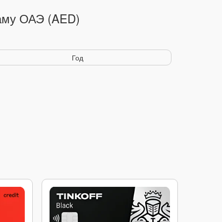
аму ОАЭ (AED)
Год