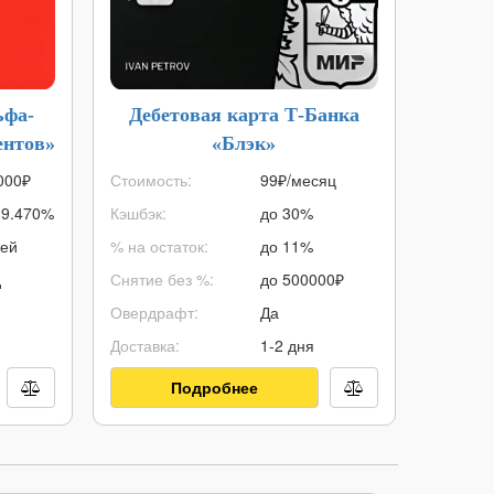
ьфа-
Дебетовая карта Т-Банка
Авто
ентов»
«Блэк»
000
₽
Стоимость:
99₽/месяц
Макс. с
39.470%
Кэшбэк:
до 30%
Мин. су
ней
% на остаток:
до 11%
ПСК:
д
Снятие без %:
до
500000
₽
Срок кр
Овердрафт:
Да
Возраст:
Доставка:
1-2 дня
Решение
Подробнее