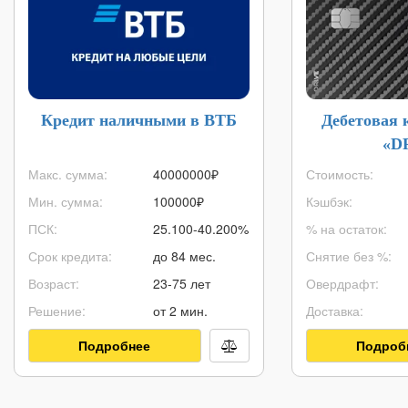
Кредит наличными в ВТБ
Дебетовая 
«D
Макс. сумма:
40000000
₽
Стоимость:
Мин. сумма:
100000
₽
Кэшбэк:
ПСК:
25.100-40.200%
% на остаток:
Срок кредита:
до 84 мес.
Снятие без %:
Возраст:
23-75 лет
Овердрафт:
Решение:
от 2 мин.
Доставка:
Подробнее
Подроб