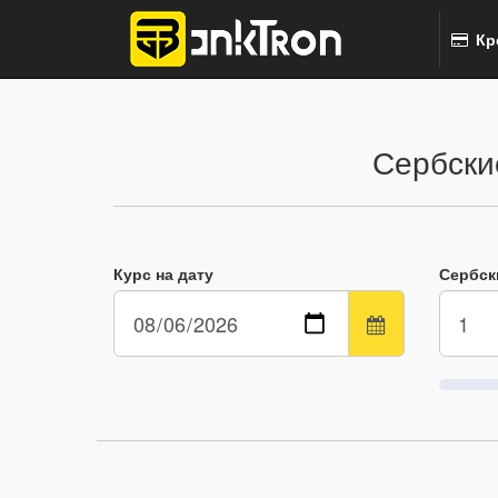
Кр
Сербски
Курс на дату
Сербск