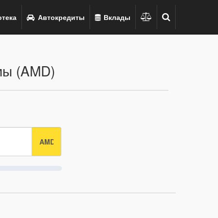
тека
Автокредиты
Вклады
мы (AMD)