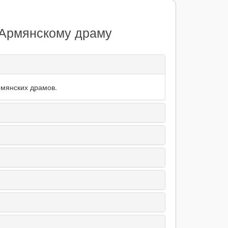
 Армянскому драму
рмянских драмов.