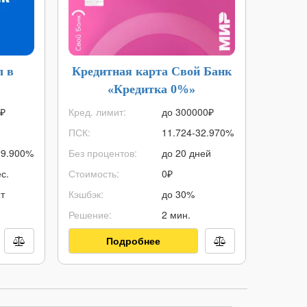
л в
Кредитная карта Свой Банк
Кред
«Кредитка 0%»
₽
Кред. лимит:
до
300000
₽
Кред. ли
ПСК:
11.724-32.970%
ПСК:
29.900%
Без процентов:
до 20 дней
Без про
с.
Стоимость:
0₽
Стоимос
т
Кэшбэк:
до 30%
Кэшбэк:
Решение:
2 мин.
Решение
Подробнее