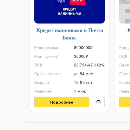
Кредит наличными в Почта
Банке
Макс. сумма:
8000000
₽
Кред.
Мин. сумма:
30000
₽
ПСК:
ПСК:
28.734-47.112%
Без п
Срок кредита:
до 84 мес.
Стоим
Возраст:
18-80 лет
Кэшбэ
Решение:
1 мин.
Реше
Подробнее