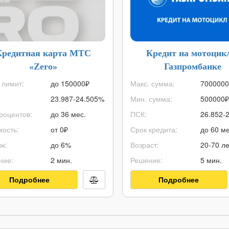
Кредитная карта МТС
Кредит на мотоцик
«Zero»
Газпромбанке
 лимит:
до
150000
₽
Макс. сумма:
7000000
23.987-24.505%
Мин. сумма:
500000
₽
роцентов:
до 36 мес.
ПСК:
26.852-
ость:
от 0₽
Срок кредита:
до 60 ме
к:
до 6%
Возраст:
20-70 ле
ние:
2 мин.
Решение:
5 мин.
Подробнее
Подробнее