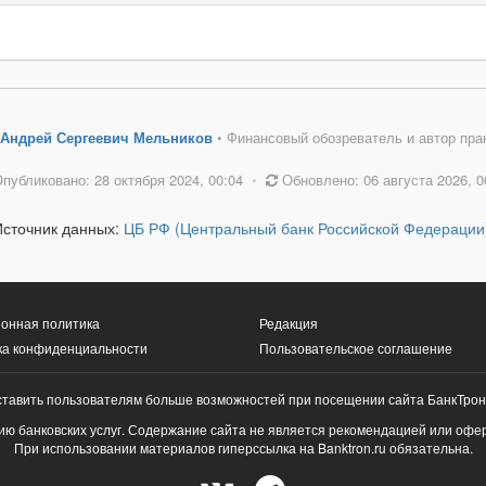
Андрей Сергеевич Мельников
• Финансовый обозреватель и автор пра
публиковано: 28 октября 2024, 00:04
•
Обновлено: 06 августа 2026, 0
Источник данных:
ЦБ РФ (Центральный банк Российской Федерации
онная политика
Редакция
ка конфиденциальности
Пользовательское соглашение
ставить пользователям больше возможностей при посещении сайта БанкТрон
ю банковских услуг. Содержание сайта не является рекомендацией или офе
При использовании материалов гиперссылка на Banktron.ru обязательна.