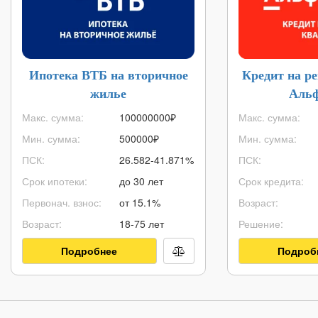
Ипотека ВТБ на вторичное
Кредит на р
жилье
Альф
Макс. сумма:
100000000
₽
Макс. сумма:
Мин. сумма:
500000
₽
Мин. сумма:
ПСК:
26.582-41.871%
ПСК:
Срок ипотеки:
до 30 лет
Срок кредита:
Первонач. взнос:
от 15.1%
Возраст:
Возраст:
18-75 лет
Решение:
Подробнее
Подроб