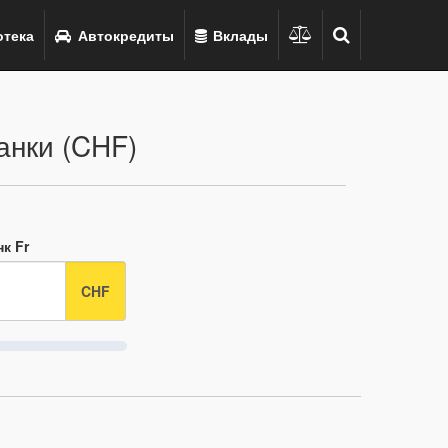
тека
Автокредиты
Вклады
анки (CHF)
к Fr