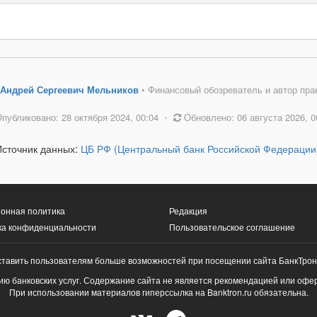
Андрей Сергеевич Мельников
• Финансовый обозреватель и автор пра
публиковано: 28 октября 2024, 00:04
•
Обновлено: 06 августа 2026, 0
Источник данных:
ЦБ РФ (Центральный банк Российской Федерации
онная политика
Редакция
ка конфиденциальности
Пользовательское соглашение
ставить пользователям больше возможностей при посещении сайта БанкТрон
ю банковских услуг. Содержание сайта не является рекомендацией или офе
При использовании материалов гиперссылка на Banktron.ru обязательна.