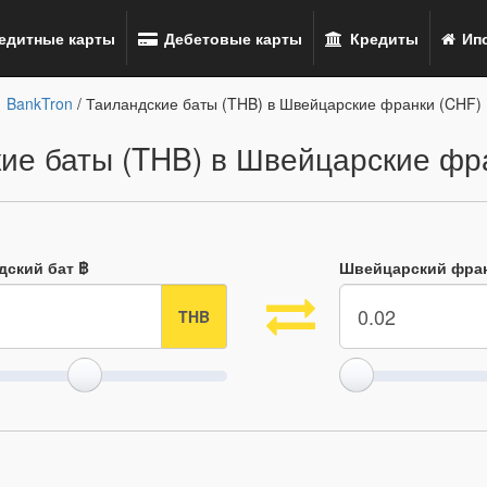
едитные карты
Дебетовые карты
Кредиты
Ипо
BankTron
/ Таиландские баты (THB) в Швейцарские франки (CHF)
ие баты (THB) в Швейцарские фр
дский бат ฿
Швейцарский фран