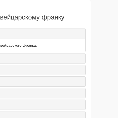
Швейцарскому франку
швейцарского франка.