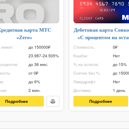
Кредитная карта МТС
Дебетовая карта Совк
«Zero»
«С процентом на ост
 лимит:
до
150000
₽
Стоимость:
0₽
23.987-24.505%
Кэшбэк:
Нет
роцентов:
до 36 мес.
% на остаток:
до 15%
ость:
от 0₽
Снятие без %:
до
1500
к:
до 6%
Овердрафт:
Нет
ние:
2 мин.
Доставка:
1 день
Подробнее
Подробнее