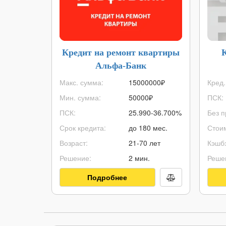
Кредит на ремонт квартиры
Альфа-Банк
Макс. сумма:
15000000
₽
Кред.
Мин. сумма:
50000
₽
ПСК:
ПСК:
25.990-36.700%
Без п
Срок кредита:
до 180 мес.
Стоим
Возраст:
21-70 лет
Кэшбэ
Решение:
2 мин.
Реше
Подробнее