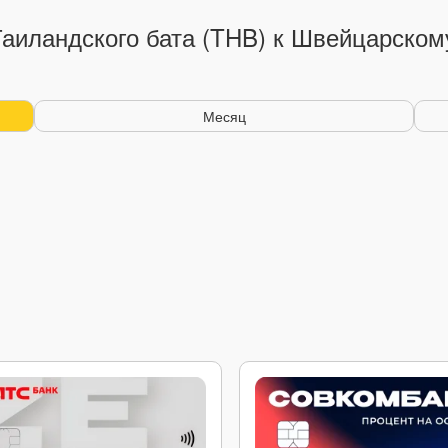
Таиландского бата (THB) к Швейцарском
Месяц