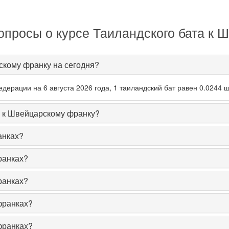
опросы о курсе Таиландского бата к 
скому франку на сегодня?
ерации на 6 августа 2026 года, 1 таиландский бат равен 0.0244 
а к Швейцарскому франку?
анках?
ранках?
ранках?
франках?
франках?