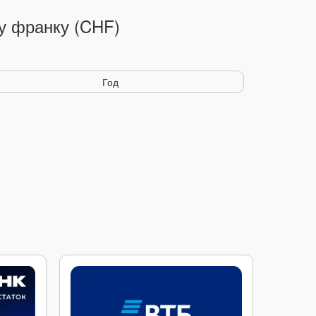
у франку (CHF)
Год