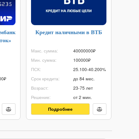
омбанк
Кредит наличными в ВТБ
Ипоте
аток»
Макс. сумма:
40000000
₽
Макс. с
Мин. сумма:
100000
₽
Мин. су
ПСК:
25.100-40.200%
ПСК:
00
₽
Срок кредита:
до 84 мес.
Срок ип
Возраст:
23-75 лет
Первонач
Решение:
от 2 мин.
Возраст:
Подробнее