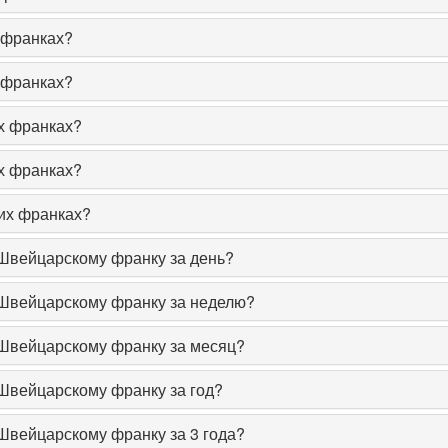
 франках?
 франках?
х франках?
х франках?
их франках?
 Швейцарскому франку за день?
к Швейцарскому франку за неделю?
к Швейцарскому франку за месяц?
 Швейцарскому франку за год?
 Швейцарскому франку за 3 года?