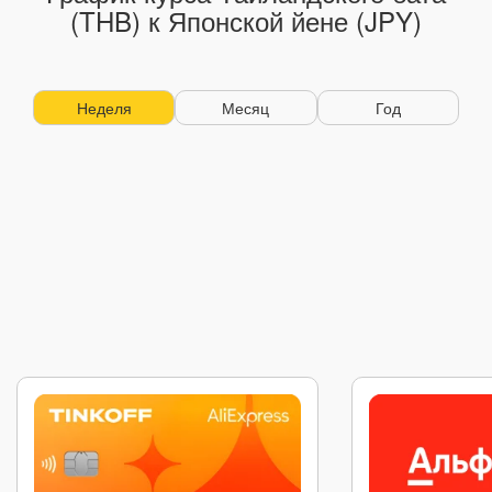
(THB) к Японской йене (JPY)
Неделя
Месяц
Год