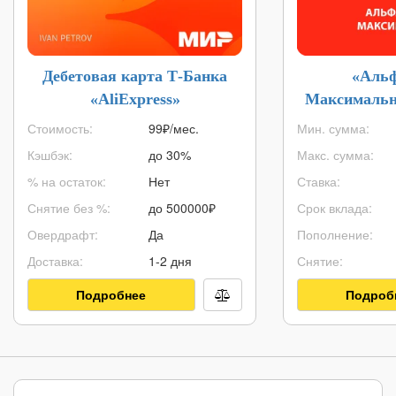
Дебетовая карта Т-Банка
«Альф
«AliExpress»
Максимальн
Б
Стоимость:
99₽/мес.
Мин. сумма:
Кэшбэк:
до 30%
Макс. сумма:
% на остаток:
Нет
Ставка:
Снятие без %:
до
500000
₽
Срок вклада:
Овердрафт:
Да
Пополнение:
Доставка:
1-2 дня
Снятие:
Подробнее
Подроб