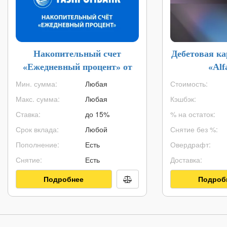
Накопительный счет
Дебетовая к
«Ежедневный процент» от
«Alf
Газпромбанка
Мин. сумма:
Любая
Стоимость:
Макс. сумма:
Любая
Кэшбэк:
Ставка:
до 15%
% на остаток:
Срок вклада:
Любой
Снятие без %:
Пополнение:
Есть
Овердрафт:
Снятие:
Есть
Доставка:
Подробнее
Подроб