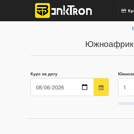
Кр
Южноафрика
Курс на дату
Южноаф