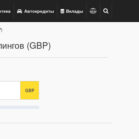
тека
Автокредиты
Вклады
P)
ингов (GBP)