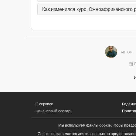
Как изменился курс Южноафриканского рэ
АВТОР:
О
О сервисе
Редакци
Финансовый словарь
Полити
Мы используем файлы
cookie
, чтобы предо
Сервис не занимается деятельностью по предоставлени