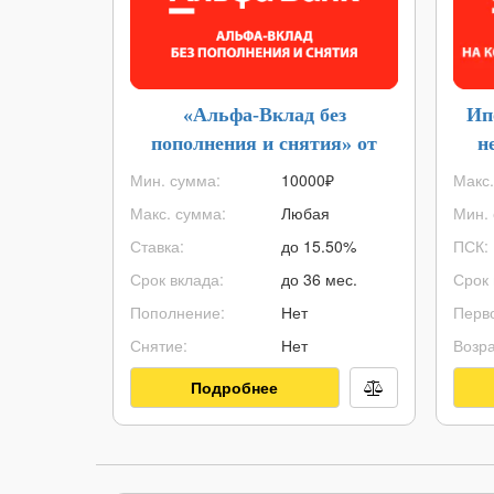
«Альфа-Вклад без
Ип
пополнения и снятия» от
н
Альфа-Банка
Мин. сумма:
10000
₽
Макс.
Макс. сумма:
Любая
Мин. 
Ставка:
до 15.50%
ПСК:
Срок вклада:
до 36 мес.
Срок 
Пополнение:
Нет
Перво
Снятие:
Нет
Возра
Подробнее