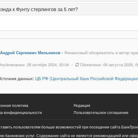
нда к Фунту стерлингов за 5 лет?
Андрей Сергеевич Мельников
• Финансовый обозреватель и автор пра
публиковано: 28 октября 2024, 00:04
•
Обновлено: 06 августа 2026, 0
Источник данных:
ЦБ РФ (Центральный банк Российской Федерации
онная политика
Редакция
ка конфиденциальности
Пользовательское соглашение
ставить пользователям больше возможностей при посещении сайта БанкТрон
ю банковских услуг. Содержание сайта не является рекомендацией или офе