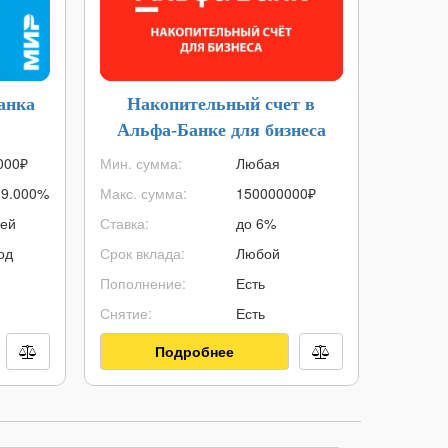
анка
Накопительный счет в
Ипот
Альфа-Банке для бизнеса
д
000
₽
Мин. сумма:
Любая
Макс. с
19.000%
Макс. сумма:
150000000
₽
Мин. су
ней
Ставка:
до 6%
ПСК:
од
Срок вклада:
Любой
Срок ип
Пополнение:
Есть
Первонач
Снятие:
Есть
Возраст:
Подробнее