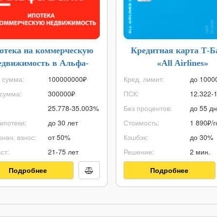
отека на коммерческую
Кредитная карта Т-Б
едвижимость в Альфа-
«All Airlines»
Банке
 сумма:
100000000
₽
Кред. лимит:
до
1000
сумма:
300000
₽
ПСК:
12.322-
25.778-35.003%
Без процентов:
до 55 д
ипотеки:
до 30 лет
Стоимость:
1 890₽/г
нач. взнос:
от 50%
Кэшбэк:
до 30%
ст:
21-75 лет
Решение:
2 мин.
Подробнее
Подробнее