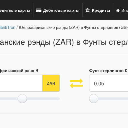
едитные карты
Дебетовые карты
Кредиты
Ипо
BankTron
/ Южноафриканские рэнды (ZAR) в Фунты стерлингов (GB
нские рэнды (ZAR) в Фунты стерл
риканский рэнд R
Фунт стерлингов £