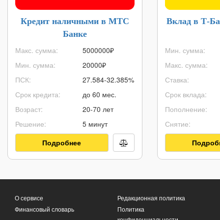
Кредит наличными в МТС
Вклад в Т-Ба
Банке
Макс. сумма:
5000000
₽
Мин. сумма:
Мин. сумма:
20000
₽
Макс. сумма:
ПСК:
27.584-32.385%
Ставка:
Срок кредита:
до 60 мес.
Срок вклада:
Возраст:
20-70 лет
Пополнение:
Решение:
5 минут
Снятие:
Подробнее
Подроб
О сервисе
Редакционная политика
Финансовый словарь
Политика
конфиденциальности