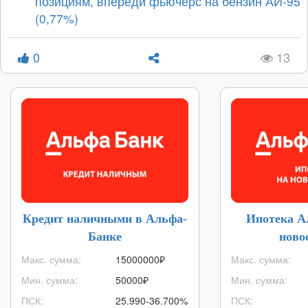
позициям, впереди фьючерс на бензин АИ-95
(0,77%)
0
13
Кредит наличными в Альфа-
Ипотека А
Банке
ново
Макс. сумма:
15000000
₽
Макс. сумма:
Мин. сумма:
50000
₽
Мин. сумма:
ПСК:
25.990-36.700%
ПСК: