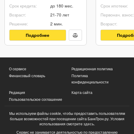
Срок кредита:
до 180 мес.
Срок ипотеки:
Возраст:
21-70 лет
Первонач. взнос:
Решение:
2 мин.
Возраст:
Подробнее
Подроб
О сервисе
Редакционная политика
Финансовый словарь
Политика
конфиденциальности
Редакция
Карта сайта
Пользовательское соглашение
Мы используем файлы
cookie
, чтобы предоставить пользователям
больше возможностей при посещении сайта БанкТрон.ру. Условия
использования смотрите
здесь
.
Сервис не занимается деятельностью по предоставлению