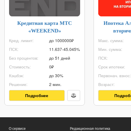
Кредитная карта МТС
Ипотека А
«WEEKEND»
вторич
Кред. лимит:
до
1000000
₽
Макс. сумма:
ПСК:
11.637-45.045%
Мин. сумма:
Без процентов:
до 51 дней
ПСК:
Стоимость:
0₽
Срок ипотеки:
Кэшбэк:
до 30%
Первонач. взнос:
Решение:
2 мин.
Возраст:
Подробнее
Подроб
О сервисе
Редакционная политика